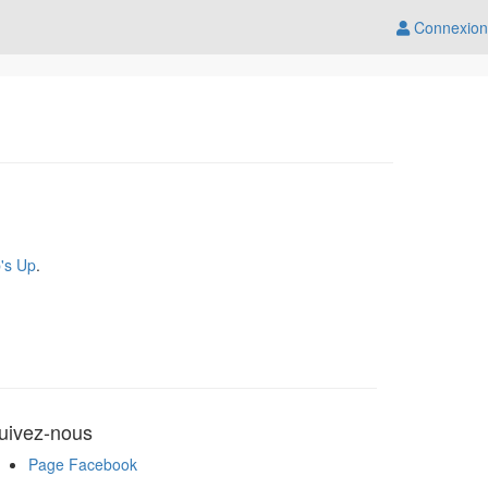
Connexion
s
's Up
.
uivez-nous
Page Facebook